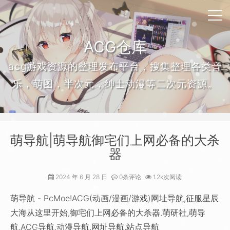
ACG仓库
acg游戏资源的整理发布平台，搜集整理各类音
乐，萌图，半次元，绅士动漫等二次元资源。
萌导航|萌导航御宅们上网必备的大杀
器
2024 年 6 月 28 日
0条评论
1.2k次阅读
萌导航 - PcMoe!ACG(动画/漫画/游戏)网址导航,征服星辰
大海从这里开始,御宅们上网必备的大杀器.萌研社,萌导
航,ACG导航,动漫导航,网址导航,站点导航