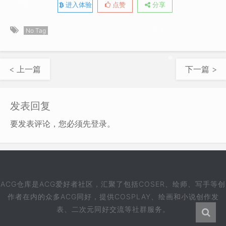
进入体验
点赞
分享
No Tag
< 上一篇
下一篇 >
发表回复
要发表评论，您必须先
登录
。
ACG仓库是ACG爱好者社区，汇聚了包括COSER、绘师、写手等创
作者在内的众多ACG同好，提供COSPLAY、绘画和小说创作发
表、二次元同好交流等社群服务。